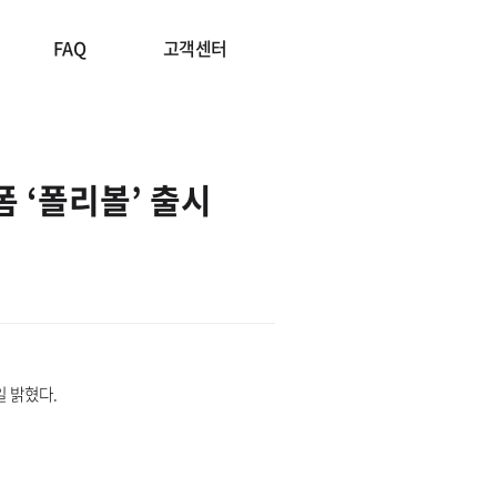
FAQ
고객센터
 ‘폴리볼’ 출시
일 밝혔다.