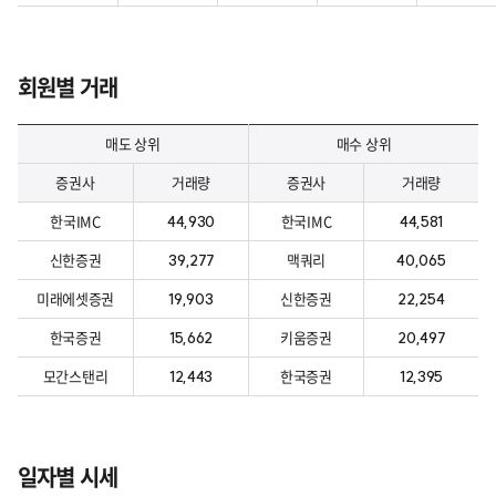
회원별 거래
매도 상위
매수 상위
증권사
거래량
증권사
거래량
한국IMC
한국IMC
44,930
44,581
신한증권
맥쿼리
39,277
40,065
미래에셋증권
신한증권
19,903
22,254
한국증권
키움증권
15,662
20,497
모간스탠리
한국증권
12,443
12,395
일자별 시세