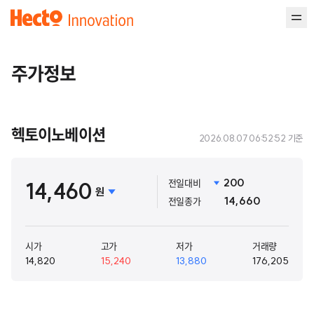
헥토이노베이션
주가정보
헥토이노베이션
2026.08.07 06:52:52 기준
전일대비
200
14,460
원
전일종가
14,660
시가
고가
저가
거래량
14,820
15,240
13,880
176,205